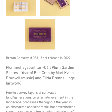
Breton Cassette # 033 - final release in 2022:
Plommehagepartitur -Oår/Plum Garden
Scores - Year of Bad Crop
by Mari Kvien
Brunvoll (music) and Elida Brenna Linge
(artwork)
How to convey layers of cultivated
land/generations on a farm/movement in the
landscape/processes throughout the year in
an abstracted and schematic, but nevertheless
recognizable way using drawings and sounds?