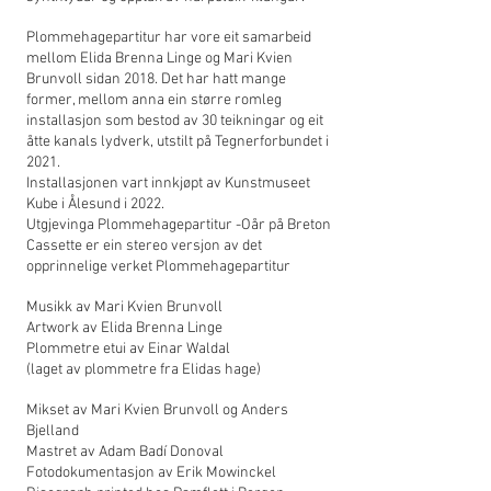
Plommehagepartitur har vore eit samarbeid
mellom Elida Brenna Linge og Mari Kvien
Brunvoll sidan 2018. Det har hatt mange
former, mellom anna ein større romleg
installasjon som bestod av 30 teikningar og eit
åtte kanals lydverk, utstilt på Tegnerforbundet i
2021.
Installasjonen vart innkjøpt av Kunstmuseet
Kube i Ålesund i 2022.
Utgjevinga Plommehagepartitur -Oår på Breton
Cassette er ein stereo versjon av det
opprinnelige verket Plommehagepartitur
Musikk av Mari Kvien Brunvoll
Artwork av Elida Brenna Linge
Plommetre etui av Einar Waldal
(laget av plommetre fra Elidas hage)
Mikset av Mari Kvien Brunvoll og Anders
Bjelland
Mastret av Adam Badí Donoval
Fotodokumentasjon av Erik Mowinckel