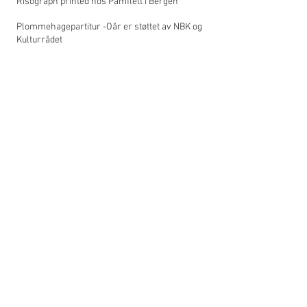
Risograph printed hos Pamflett i Bergen
Plommehagepartitur -Oår er støttet av NBK og
Kulturrådet