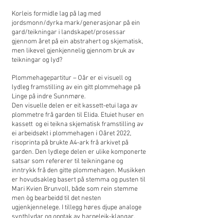
Korleis formidle lag på lag med
jordsmonn/dyrka mark/generasjonar på ein
gard/teikningar i landskapet/prosessar
gjennom året på ein abstrahert og skjematisk,
men likevel gjenkjennelig gjennom bruk av
teikningar og lyd?
Plommehagepartitur – Oår er ei visuell og
lydleg framstilling av ein gitt plommehage på
Linge på indre Sunnmøre.
Den visuelle delen er eit kassett-etui laga av
plommetre frå garden til Elida. Etuiet huser en
kassett og ei teikna skjematisk framstilling av
ei arbeidsøkt i plommehagen i Oåret 2022,
risoprinta på brukte A4-ark frå arkivet på
garden. Den lydlege delen er ulike komponerte
satsar som refererer til teikningane og
inntrykk frå den gitte plommehagen. Musikken
er hovudsakleg basert på stemma og pusten til
Mari Kvien Brunvoll, både som rein stemme
men òg bearbeidd til det nesten
ugjenkjennelege. I tillegg høres djupe analoge
synthlydar og opptak av harpeleik-klangar.