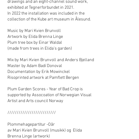
drawings and an eight-channel sound work,
exhibited at Tegnerforbundet in 2021.
In 2022 the installation was included in the
collection of the Kube art museum in Ålesund.
Music by Mari Kvien Brunvoll
Artwork by Elida Brenna Linge
Plum tree box by Einar Waldal
(made from trees in Elida's garden)
Mix by Mari Kvien Brunvoll and Anders Bjelland
Master by Adam Badí Donoval
Documentation by Erik Mowinckel
Risoprinted artwork at Pamflett Bergen
Plum Garden Scores - Year of Bad Crop is
supported by Assocoation of Norwegian Visual
Artist and Arts council Norway
//////////////////////////
Plommehagepartitur -Oår
av Mari Kvien Brunvoll (musikk) og Elida
Brenna Linge (artwork)